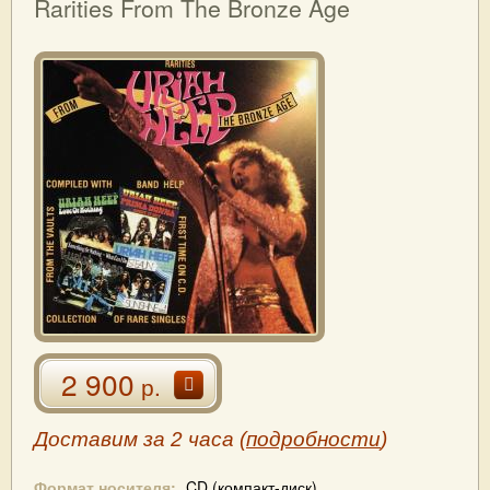
Rarities From The Bronze Age
2 900
р.
Доставим за 2 часа (
подробности
)
Формат носителя:
CD (компакт-диск)