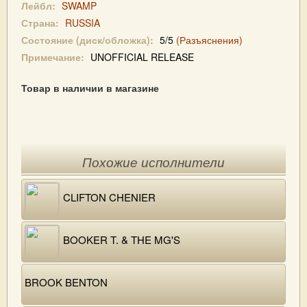
Лейбл:
SWAMP
Страна:
RUSSIA
Состояние (диск/обложка):
5/5
(Разъяснения)
Примечание:
UNOFFICIAL RELEASE
Товар в наличии в магазине
Похожие исполнители
CLIFTON CHENIER
BOOKER T. & THE MG'S
BROOK BENTON