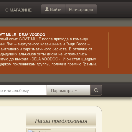
Войти
Регистрация
О МАГАЗИНЕ
V'T MULE - DEJA VOODOO
рвый опыт GOV'T MULE после прихода в команду
нни Луи – виртуозного клавишника и Энди Гесса –
лантливого и харизматичного басиста. В отличие от
едыдущих альбомов хиты диска не исполнялись
ивую до выхода «DEJA VOODOO». И он стал щедрым
дарком поклонникам группы, получив премию Грэмми.
олне заслуженно – удивительные мелодии,
ожиданные соло и высокое качество игры музыкантов –
тко, красиво, впечатляюще.
Параметры
Наши предложения