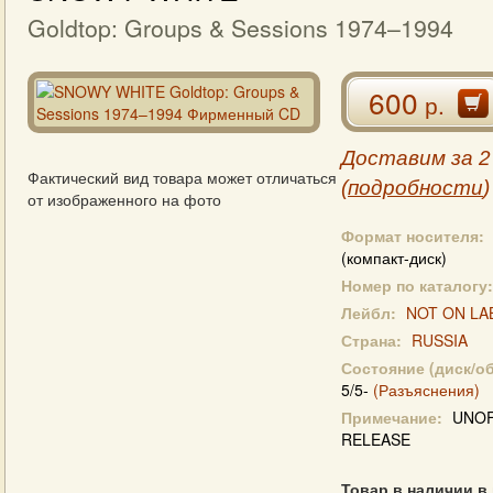
Goldtop: Groups & Sessions 1974–1994
600
р.
Доставим за 2
Фактический вид товара может отличаться
(
подробности
)
от изображенного на фото
Формат носителя:
(компакт-диск)
Номер по каталогу:
Лейбл:
NOT ON LA
Страна:
RUSSIA
Состояние (диск/о
5/5-
(Разъяснения)
Примечание:
UNOF
RELEASE
Товар в наличии в