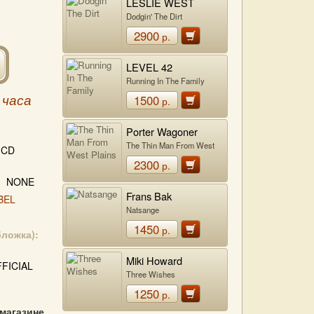
LESLIE WEST
Dodgin' The Dirt
2900
р.
LEVEL 42
Running In The Family
1500
 часа
р.
Porter Wagoner
The Thin Man From West
CD
Plains
2300
р.
NONE
Frans Bak
BEL
Natsange
1450
р.
бложка):
Miki Howard
FICIAL
Three Wishes
1250
р.
 магазине