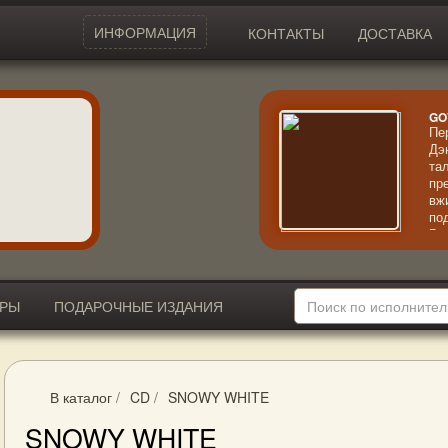
ИНФОРМАЦИЯ
КОНТАКТЫ
ДОСТАВКА
GO
Пе
Дэ
та
пр
вж
по
Вп
не
че
ИРЫ
ПОДАРОЧНЫЕ ИЗДАНИЯ
В каталог
/
CD
/
SNOWY WHITE
SNOWY WHITE