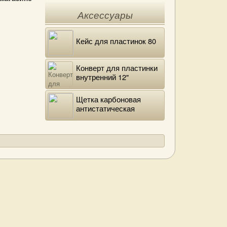
Аксессуары
Кейс для пластинок 80
Конверт для пластинки
внутренний 12"
DELUXE
Щетка карбоновая
антистатическая