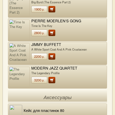
Big Byrd (The Essence Part 2)
1900
р.
PIERRE MOERLEN'S GONG
Time Is The Key
2800
р.
JIMMY BUFFETT
A White Sport Coat And A Pink Crustacean
2200
р.
MODERN JAZZ QUARTET
The Legendary Profile
3200
р.
Аксессуары
Кейс для пластинок 80