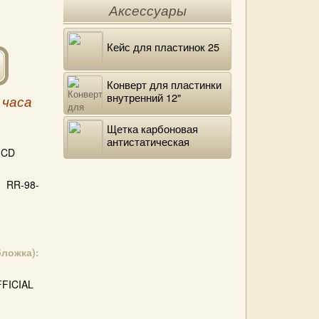
Аксессуары
Кейс для пластинок 25
Конверт для пластинки
внутренний 12"
 часа
DELUXE
Щетка карбоновая
антистатическая
CD
RR-98-
бложка):
FICIAL