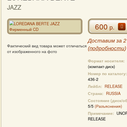
JAZZ
600
р.
Доставим за 2
Фактический вид товара может отличаться
(
подробности
)
от изображенного на фото
Формат носителя:
(компакт-диск)
Номер по каталогу:
436-2
Лейбл:
RELEASE
Страна:
RUSSIA
Состояние (диск/о
5/5
(Разъяснения)
Примечание:
UNOF
RELEASE