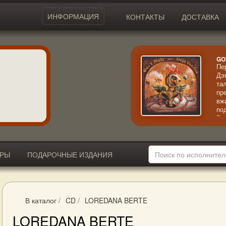
ИНФОРМАЦИЯ
КОНТАКТЫ
ДОСТАВКА
GO
Пе
Дэ
та
пр
вж
по
Вп
не
че
ИРЫ
ПОДАРОЧНЫЕ ИЗДАНИЯ
В каталог
/
CD
/
LOREDANA BERTE
LOREDANA BERTE