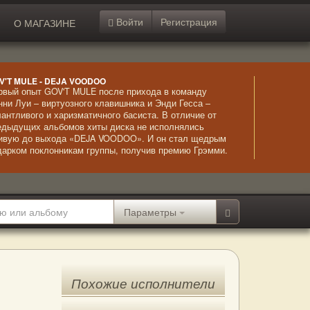
Войти
Регистрация
О МАГАЗИНЕ
V'T MULE - DEJA VOODOO
рвый опыт GOV'T MULE после прихода в команду
нни Луи – виртуозного клавишника и Энди Гесса –
лантливого и харизматичного басиста. В отличие от
едыдущих альбомов хиты диска не исполнялись
ивую до выхода «DEJA VOODOO». И он стал щедрым
дарком поклонникам группы, получив премию Грэмми.
олне заслуженно – удивительные мелодии,
ожиданные соло и высокое качество игры музыкантов –
тко, красиво, впечатляюще.
Параметры
Похожие исполнители