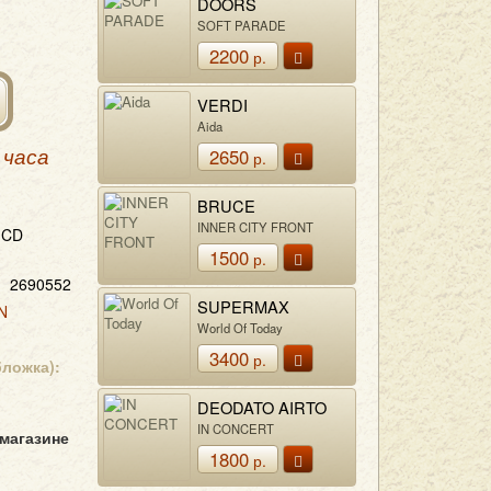
DOORS
SOFT PARADE
2200
р.
VERDI
Aida
2650
 часа
р.
BRUCE
COCKBURN
INNER CITY FRONT
CD
1500
р.
2690552
SUPERMAX
N
World Of Today
3400
р.
бложка):
DEODATO AIRTO
IN CONCERT
 магазине
1800
р.