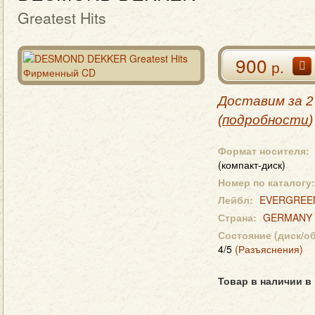
Greatest Hits
900
р.
Доставим за 2
(
подробности
)
Формат носителя:
(компакт-диск)
Номер по каталогу:
Лейбл:
EVERGREE
Страна:
GERMANY
Состояние (диск/о
4/5
(Разъяснения)
Товар в наличии в