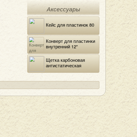
Аксессуары
Кейс для пластинок 80
Конверт для пластинки
внутренний 12"
DELUXE
Щетка карбоновая
антистатическая