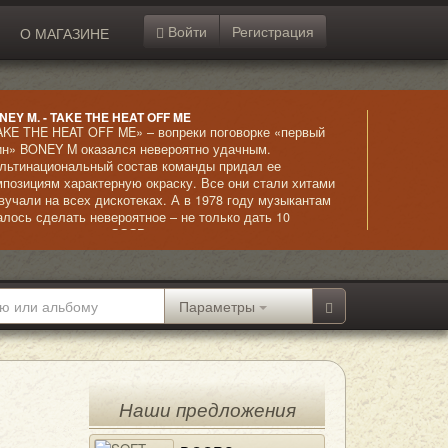
Войти
Регистрация
О МАГАЗИНЕ
NEY M. - TAKE THE HEAT OFF ME
AKE THE HEAT OFF ME» – вопреки поговорке «первый
ин» BONEY M оказался невероятно удачным.
льтинациональный состав команды придал ее
мпозициям характерную окраску. Все они стали хитами
звучали на всех дискотеках. А в 1978 году музыкантам
алось сделать невероятное – не только дать 10
нцертов в столице СССР, но и записать видеоклип на
асной площади. Это еще раз доказывает, что музыка
жет все, особенно, если ее исполняет BONEY M!
Параметры
Наши предложения