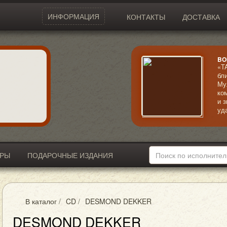
ИНФОРМАЦИЯ
КОНТАКТЫ
ДОСТАВКА
BO
«T
бл
Му
ко
и 
уд
ко
Кр
мо
ИРЫ
ПОДАРОЧНЫЕ ИЗДАНИЯ
В каталог
/
CD
/
DESMOND DEKKER
DESMOND DEKKER