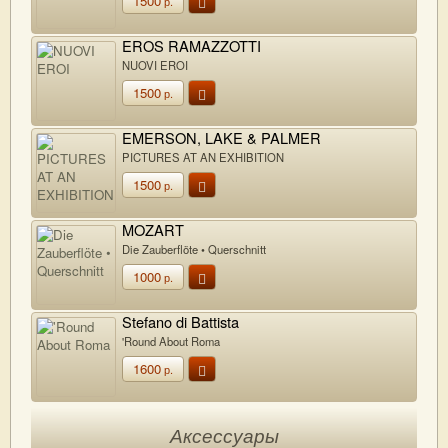
1500
р.
EROS RAMAZZOTTI
NUOVI EROI
1500
р.
EMERSON, LAKE & PALMER
PICTURES AT AN EXHIBITION
1500
р.
MOZART
Die Zauberflöte • Querschnitt
1000
р.
Stefano di Battista
'Round About Roma
1600
р.
Аксессуары