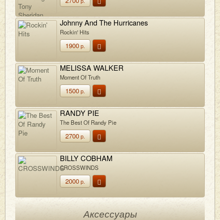
2700
р.
Johnny And The Hurricanes
Rockin' Hits
1900
р.
MELISSA WALKER
Moment Of Truth
1500
р.
RANDY PIE
The Best Of Randy Pie
2700
р.
BILLY COBHAM
CROSSWINDS
2000
р.
Аксессуары