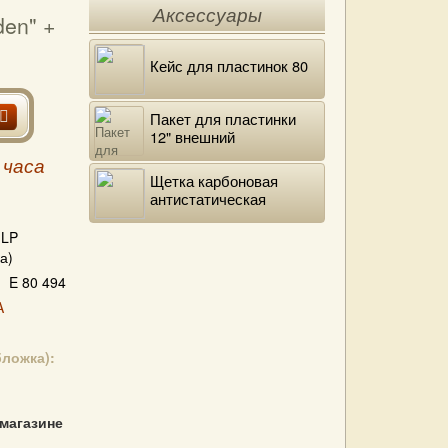
Аксессуары
den" +
Кейс для пластинок 80
Пакет для пластинки
12" внешний
полиэтиленовый
 часа
Щетка карбоновая
антистатическая
LP
а)
E 80 494
A
бложка):
 магазине