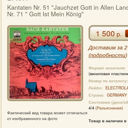
Kantaten Nr. 51 "Jauchzet Gott in Allen Lan
Nr. 71 " Gott Ist Mein König"
1 500
р.
Доставим за 2
(
подробности
)
Формат носителя:
(виниловая пластинк
Номер по каталогу:
Лейбл:
ELECTROL
Страна:
GERMANY
Состояние (диск/о
4/4
(Разъяснения)
Фактический вид товара может отличаться
от изображенного на фото
Товар в наличии в