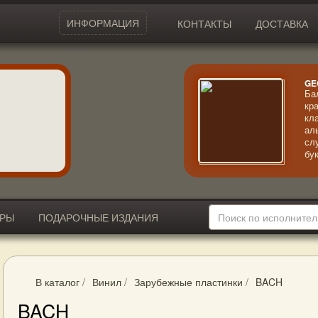
ИНФОРМАЦИЯ
КОНТАКТЫ
ДОСТАВКА
GE
Ба
кр
кл
ал
сл
бу
вс
ше
Дж
ИРЫ
ПОДАРОЧНЫЕ ИЗДАНИЯ
В каталог
/
Винил
/
Зарубежные пластинки
/
BACH
BACH