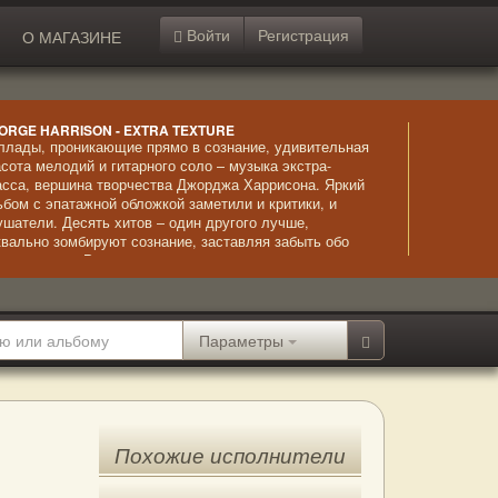
Войти
Регистрация
О МАГАЗИНЕ
ORGE HARRISON - EXTRA TEXTURE
ллады, проникающие прямо в сознание, удивительная
асота мелодий и гитарного соло – музыка экстра-
асса, вершина творчества Джорджа Харрисона. Яркий
ьбом с эпатажной обложкой заметили и критики, и
ушатели. Десять хитов – один другого лучше,
квально зомбируют сознание, заставляя забыть обо
ем на свете. Роскошные композиции – настоящие
девры, созданные гениальным и неповторимым
оджем Харрисоном.
Параметры
Похожие исполнители