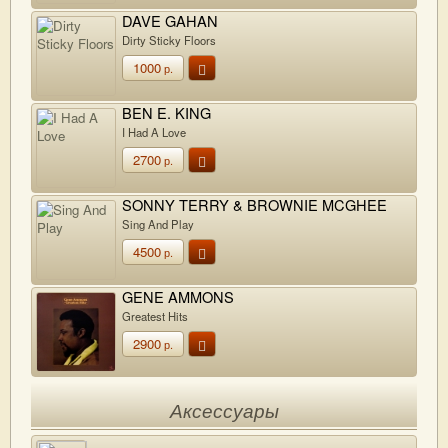
DAVE GAHAN
Dirty Sticky Floors
1000
р.
BEN E. KING
I Had A Love
2700
р.
SONNY TERRY & BROWNIE MCGHEE
Sing And Play
4500
р.
GENE AMMONS
Greatest Hits
2900
р.
Аксессуары