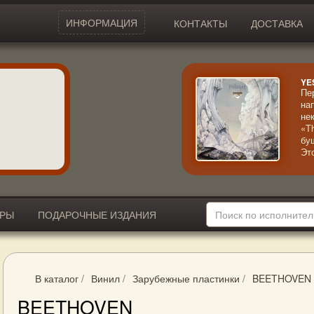
ИНФОРМАЦИЯ
КОНТАКТЫ
ДОСТАВКА
YE
Пе
на
не
«T
бу
Эт
иг
др
со
ИРЫ
ПОДАРОЧНЫЕ ИЗДАНИЯ
В каталог
/
Винил
/
Зарубежные пластинки
/
BEETHOVEN
BEETHOVEN