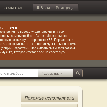
Войти
Регистрация
О МАГАЗИНЕ
S - RELAYER
реживания по поводу ухода клавишника были
прасны, заменивший его Патрик Мориц привнес
которую изюминку в творчество YES. Первая песня
he Gates of Delirium» - это целая музыкальная поэма с
шующими страстями, переживаниями и торжеством.
о музыка, которая сметает все на своем пути,
норируя любые препятствия и увлекая слушателей в
угой мир – мир чудных музыкальных звуков,
четающих в себе классику, рок и элементы джаза.
Параметры
Похожие исполнители