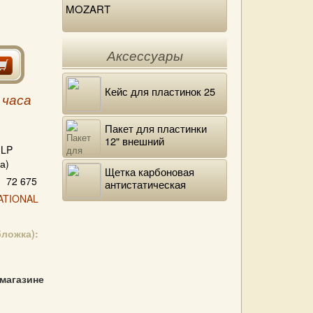
MOZART
Аксессуары
Кейс для пластинок 25
 часа
Пакет для пластинки
12" внешний
LP
полиэтиленовый
а)
Щетка карбоновая
72 675
антистатическая
ATIONAL
бложка):
 магазине