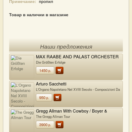
Примечание:
пропил
Товар в наличии в магазине
Наши предложения
MAX RAABE AND PALAST ORCHESTER
Die Größten Erfolge
1450
р.
Arturo Sacchetti
L'Organo Napoletano Nel XVIII Secolo - Composizioni Da
Chiesa
950
р.
Gregg Allman With Cowboy / Boyer &
Talton
The Gregg Allman Tour
3900
р.