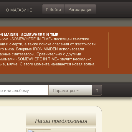
Войти
Регистрация
О МАГАЗИНЕ
ON MAIDEN - SOMEWHERE IN TIME
ьбом «SOMEWHERE IN TIME» посвящен тематике
зни и смерти, а также поиска спасения от жестокости
ого мира. Впервые IRON MAIDEN использовали
тарные синтезаторы. Сравнительно с другими
ьбомами «SOMEWHERE IN TIME» звучит несколько
аче, мягче. С этого момента начинается новая волна
звития музыкантов, постоянно находящихся в поисках
лее эффектного звучания.
Параметры
Наши предложения