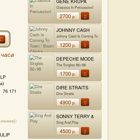
GENE KRUPA
Classics In Percussion!
2700
р.
JOHNNY CASH
Johnny Cash Is Coming To
Town / Boom Chicka Boom
1200
р.
 часа
DEPECHE MODE
The Singles 86>98
1700
р.
LP
а)
DIRE STRAITS
76 171
Dire Straits
4900
р.
SONNY TERRY &
бложка):
BROWNIE
Sing And Play
MCGHEE
4500
р.
ULIP