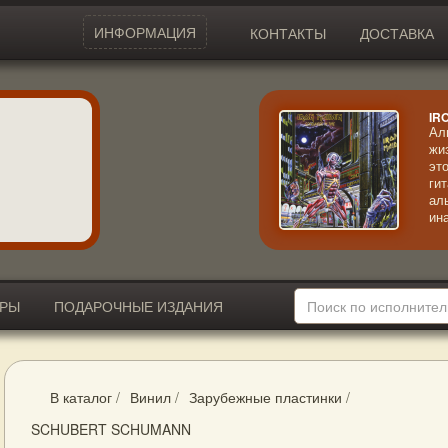
ИНФОРМАЦИЯ
КОНТАКТЫ
ДОСТАВКА
IR
Ал
жи
эт
ги
ал
ин
ра
бо
ИРЫ
ПОДАРОЧНЫЕ ИЗДАНИЯ
В каталог
/
Винил
/
Зарубежные пластинки
/
SCHUBERT SCHUMANN