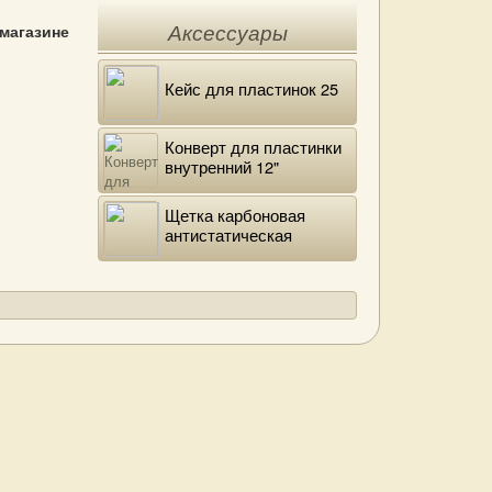
 магазине
Аксессуары
Кейс для пластинок 25
Конверт для пластинки
внутренний 12"
DELUXE
Щетка карбоновая
антистатическая