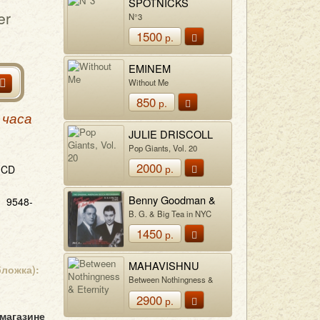
SPOTNICKS
er
N°3
1500
р.
EMINEM
Without Me
850
р.
 часа
JULIE DRISCOLL
AND BRIAN
Pop Giants, Vol. 20
AUGER
2000
р.
CD
Benny Goodman &
9548-
Jack Teagarden
B. G. & Big Tea in NYC
1450
р.
MAHAVISHNU
бложка):
ORCHESTRA
Between Nothingness &
Eternity
2900
р.
 магазине