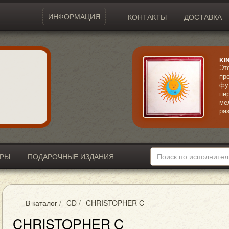
ИНФОРМАЦИЯ
КОНТАКТЫ
ДОСТАВКА
KI
Эт
пр
фу
пе
ме
ра
га
ко
зр
др
ро
ИРЫ
ПОДАРОЧНЫЕ ИЗДАНИЯ
на
не
В каталог
/
CD
/
CHRISTOPHER C
CHRISTOPHER C