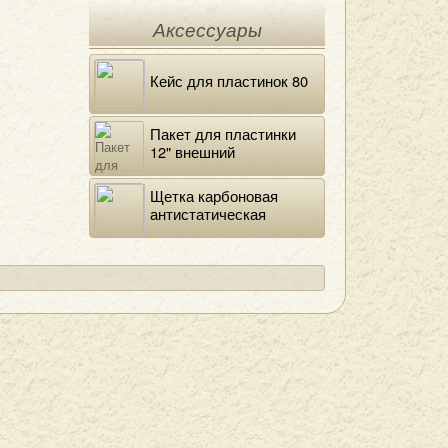
Аксессуары
Кейс для пластинок 80
Пакет для пластинки
12" внешний
полиэтиленовый
Щетка карбоновая
антистатическая