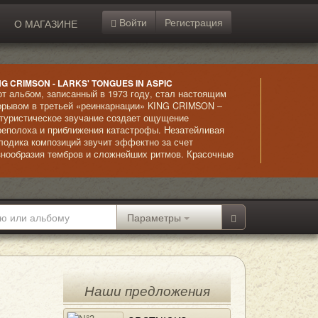
Войти
Регистрация
О МАГАЗИНЕ
NG CRIMSON - LARKS' TONGUES IN ASPIC
от альбом, записанный в 1973 году, стал настоящим
орывом в третьей «реинкарнации» KING CRIMSON –
туристическое звучание создает ощущение
реполоха и приближения катастрофы. Незатейливая
лодика композиций звучит эффектно за счет
знообразия тембров и сложнейших ритмов. Красочные
рмонии и впечатляющее звучание струнных в
мбинации с ударными создают в сознании яркие и
елищные образы, стремительно сменяющие друг
уга. Альбом стал революционным в прогрессивном
ке, неким мощным метеоритом, ворвавшимся и
Параметры
рушившим всеобщий покой. Впечатление дополняется
обычайно лиричным вокалом.
Наши предложения