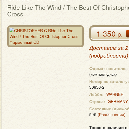
Ride Like The Wind / The Best Of Christoph
Cross
1 350
р.
Доставим за 2
(
подробности
)
Формат носителя:
(компакт-диск)
Номер по каталогу:
30656-2
Лейбл:
WARNER
Страна:
GERMANY
Состояние (диск/о
5-/5
(Разъяснения)
Товар в наличии в