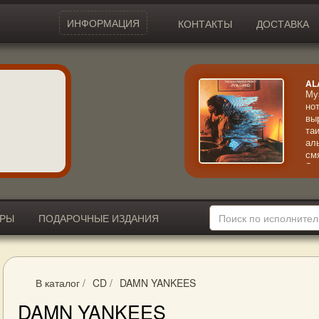
ИНФОРМАЦИЯ
КОНТАКТЫ
ДОСТАВКА
AL
Му
но
вы
та
ал
см
Эк
кр
ИРЫ
ПОДАРОЧНЫЕ ИЗДАНИЯ
В каталог
/
CD
/
DAMN YANKEES
DAMN YANKEES