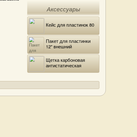
Аксессуары
Кейс для пластинок 80
Пакет для пластинки
12" внешний
полиэтиленовый
Щетка карбоновая
антистатическая