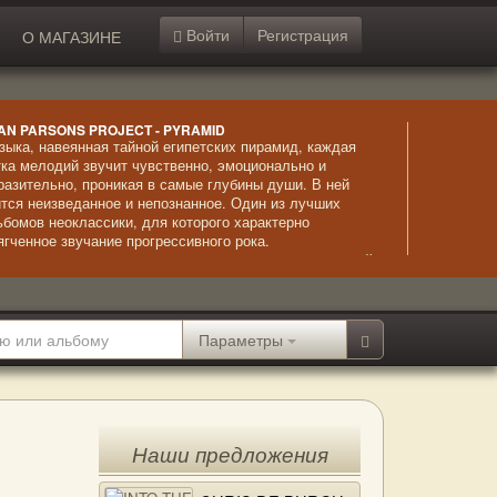
Войти
Регистрация
О МАГАЗИНЕ
AN PARSONS PROJECT - PYRAMID
зыка, навеянная тайной египетских пирамид, каждая
тка мелодий звучит чувственно, эмоционально и
разительно, проникая в самые глубины души. В ней
ится неизведанное и непознанное. Один из лучших
ьбомов неоклассики, для которого характерно
ягченное звучание прогрессивного рока.
страординарное исполнение сочетается с невыразимой
асотой композиций и безупречно звучащим вокалом.
Параметры
Наши предложения