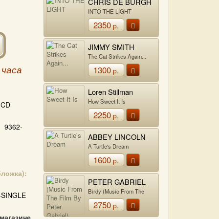
CHRIS DE BURGH
INTO THE LIGHT
2350
р.
JIMMY SMITH
The Cat Strikes Again...
1300
 часа
р.
Loren Stillman
Quartet
How Sweet It Is
CD
2250
р.
9362-
ABBEY LINCOLN
A Turtle's Dream
1600
р.
бложка):
PETER GABRIEL
Birdy (Music From The
-SINGLE
Film By Peter Gabriel)
2750
р.
 магазине