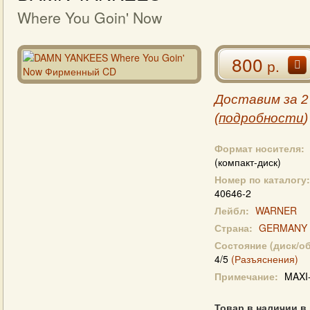
Where You Goin' Now
800
р.
Доставим за 2
(
подробности
)
Формат носителя:
(компакт-диск)
Номер по каталогу:
40646-2
Лейбл:
WARNER
Страна:
GERMANY
Состояние (диск/о
4/5
(Разъяснения)
Примечание:
MAXI
Товар в наличии в