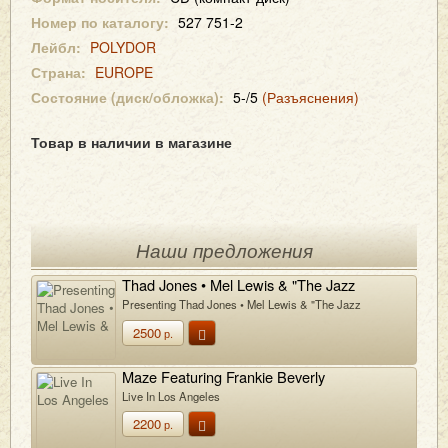
Номер по каталогу:
527 751-2
Лейбл:
POLYDOR
Страна:
EUROPE
Состояние (диск/обложка):
5-/5
(Разъяснения)
Товар в наличии в магазине
Наши предложения
Thad Jones • Mel Lewis & "The Jazz
Orchestra"
Presenting Thad Jones • Mel Lewis & "The Jazz
Orchestra"
2500
р.
Maze Featuring Frankie Beverly
Live In Los Angeles
2200
р.