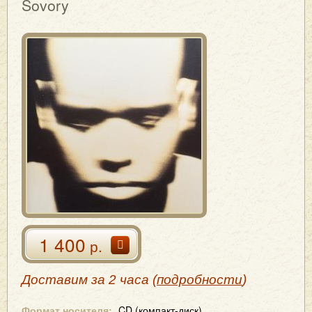
Sovory
1 400
р.
Доставим за 2 часа (
подробности
)
Формат носителя:
CD (компакт-диск)