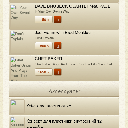
DAVE BRUBECK QUARTET feat. PAUL
DESMOND
In Your Own Sweet Way
1150
р.
Joel Frahm with Brad Mehldau
Don't Explain
1800
р.
CHET BAKER
Chet Baker Sings And Plays From The Film "Let's Get
Lost"
1650
р.
Аксессуары
Кейс для пластинок 25
Конверт для пластинки внутренний 12"
DELUXE