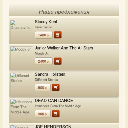
Наши предложения
Stacey Kent
Dreamsville
1400
р.
Junior Walker And The All Stars
Moody Jr.
2400
р.
Sandra Hollstein
Different Stories
900
р.
DEAD CAN DANCE
Influences From The Middle Age
900
р.
JOE HENDERSON