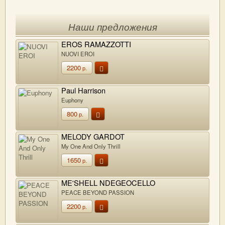
Наши предложения
EROS RAMAZZOTTI
NUOVI EROI
2200
р.
Paul Harrison
Euphony
800
р.
MELODY GARDOT
My One And Only Thrill
1650
р.
ME'SHELL NDEGEOCELLO
PEACE BEYOND PASSION
2200
р.