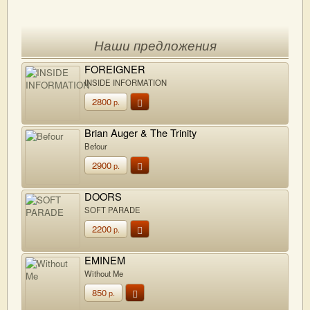
Наши предложения
FOREIGNER
INSIDE INFORMATION
2800
р.
Brian Auger & The Trinity
Befour
2900
р.
DOORS
SOFT PARADE
2200
р.
EMINEM
Without Me
850
р.