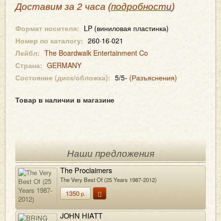
Доставим за 2 часа (
подробности
)
Формат носителя:
LP (виниловая пластинка)
Номер по каталогу:
260·16·021
Лейбл:
The Boardwalk Entertainment Co
Страна:
GERMANY
Состояние (диск/обложка):
5/5-
(Разъяснения)
Товар в наличии в магазине
Наши предложения
The Proclaimers
The Very Best Of (25 Years 1987-2012)
1350
р.
JOHN HIATT