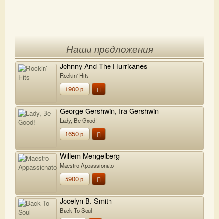
Наши предложения
Johnny And The Hurricanes
Rockin' Hits
1900
р.
George Gershwin, Ira Gershwin
Lady, Be Good!
1650
р.
Willem Mengelberg
Maestro Appassionato
5900
р.
Jocelyn B. Smith
Back To Soul