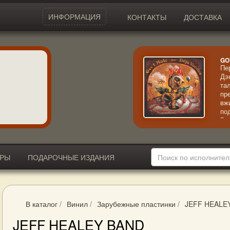
ИНФОРМАЦИЯ
КОНТАКТЫ
ДОСТАВКА
GO
Пе
Дэ
та
пр
вж
по
Вп
не
че
ИРЫ
ПОДАРОЧНЫЕ ИЗДАНИЯ
В каталог
/
Винил
/
Зарубежные пластинки
/
JEFF HEALE
JEFF HEALEY BAND