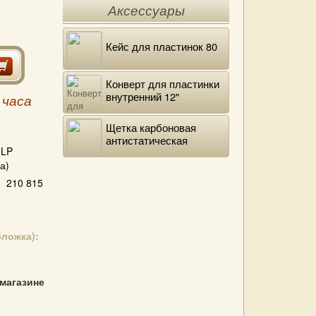
Аксессуары
Кейс для пластинок 80
Конверт для пластинки
внутренний 12"
 часа
DELUXE
Щетка карбоновая
антистатическая
LP
а)
210 815
бложка):
 магазине