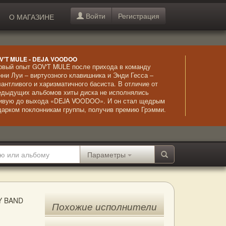
Войти
Регистрация
О МАГАЗИНЕ
V'T MULE - DEJA VOODOO
рвый опыт GOV'T MULE после прихода в команду
нни Луи – виртуозного клавишника и Энди Гесса –
лантливого и харизматичного басиста. В отличие от
едыдущих альбомов хиты диска не исполнялись
ивую до выхода «DEJA VOODOO». И он стал щедрым
дарком поклонникам группы, получив премию Грэмми.
олне заслуженно – удивительные мелодии,
ожиданные соло и высокое качество игры музыкантов –
тко, красиво, впечатляюще.
Параметры
Y BAND
Похожие исполнители