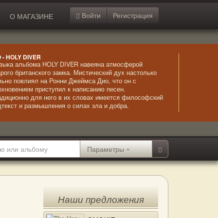
Войти
Регистрация
О МАГАЗИНЕ
O - HOLY DIVER
зыка альбома HOLY DIVER навеяна атмосферой
арого британского замка. Мистический дух настолько
льно повлиял на Ронни Джеймса Дио, что он с
охновением приступил к написанию песен.
адиционно для него в их словах имеется философский
дтекст и размышления о силах зла и добра.
гадочные вступления резко обрываются жестким
тмом гитары и четким и мощным вокалом Дио. Альбом
шел необыкновенно мощным и успешным,
одемонстрировав слушателем замечательное
четание мелодичности и жесткого металла.
Параметры
Наши предложения