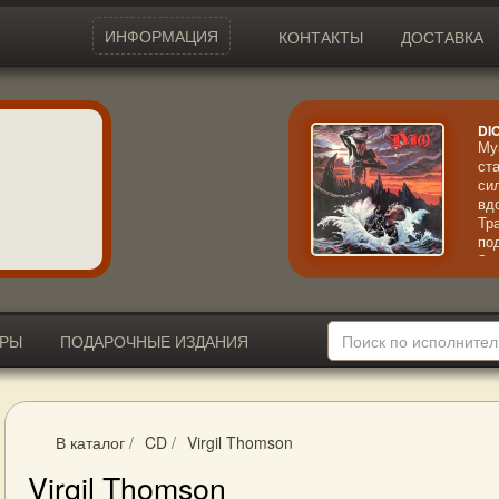
ИНФОРМАЦИЯ
КОНТАКТЫ
ДОСТАВКА
DI
Му
ст
си
вд
Тр
по
За
ри
вы
пр
со
ИРЫ
ПОДАРОЧНЫЕ ИЗДАНИЯ
В каталог
/
CD
/
Virgil Thomson
Virgil Thomson