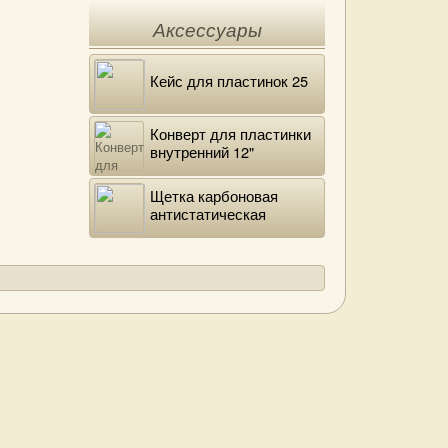
Аксессуары
Кейс для пластинок 25
Конверт для пластинки
внутренний 12"
DELUXE
Щетка карбоновая
антистатическая