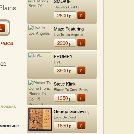
SMOKIE
Plains
The Very Best Of
2600
р.
Maze Featuring
Frankie Beverly
Live In Los Angeles
2200
 часа
р.
FRUMPY
LIVE
CD
3900
р.
Steve Klink
Places To Come From,
Places To Go: 15 Songs By
1350
р.
Joni Mitchell
бложка):
George Gershwin,
Ira Gershwin
Lady, Be Good!
1650
 магазине
р.