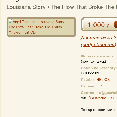
Louisiana Story • The Plow That Broke The 
1 000
р.
Доставим за 2
(
подробности
)
Формат носителя:
(компакт-диск)
Номер по каталогу:
CDH55169
Лейбл:
HELIOS
Страна:
UK
Состояние (диск/о
5/5-
(Разъяснения)
Товар в наличии в