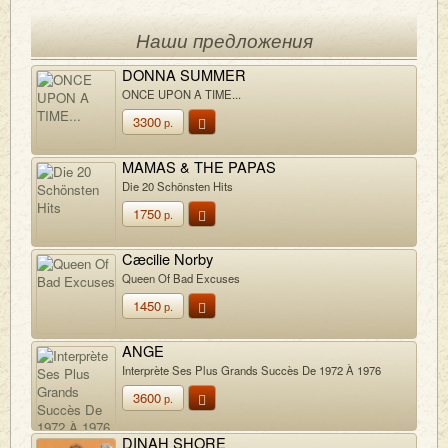
Наши предложения
DONNA SUMMER
ONCE UPON A TIME...
3300
р.
MAMAS & THE PAPAS
Die 20 Schönsten Hits
1750
р.
Cæcilie Norby
Queen Of Bad Excuses
1450
р.
ANGE
Interprète Ses Plus Grands Succès De 1972 À 1976
3600
р.
DINAH SHORE