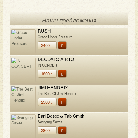
Наши предложения
RUSH
Grace Under Pressure
2400
р.
DEODATO AIRTO
IN CONCERT
1800
р.
JIMI HENDRIX
The Best Of Jimi Hendrix
2300
р.
Earl Bostic & Tab Smith
Swinging Saxes
2800
р.