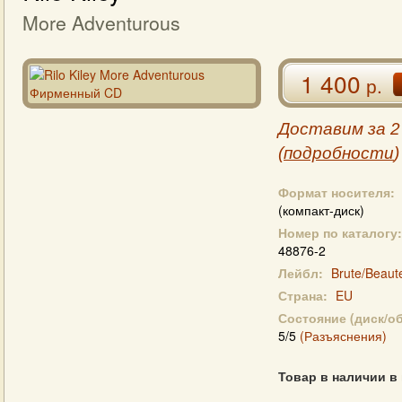
More Adventurous
1 400
р.
Доставим за 2
(
подробности
)
Формат носителя:
(компакт-диск)
Номер по каталогу:
48876-2
Лейбл:
Brute/Beaut
Страна:
EU
Состояние (диск/о
5/5
(Разъяснения)
Товар в наличии в