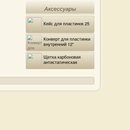
Аксессуары
Кейс для пластинок 25
Конверт для пластинки
внутренний 12"
DELUXE
Щетка карбоновая
антистатическая