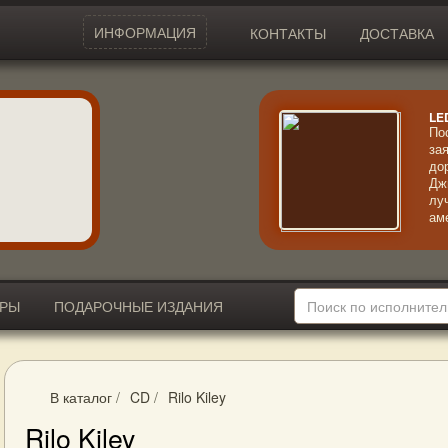
ИНФОРМАЦИЯ
КОНТАКТЫ
ДОСТАВКА
LE
По
за
до
Дж
лу
ам
ко
ко
мо
ИРЫ
ПОДАРОЧНЫЕ ИЗДАНИЯ
В каталог
/
CD
/
Rilo Kiley
Rilo Kiley