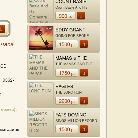
COUNT BASIE
Count Basie And His
Orchestra 1944-1956
900
р.
EDDY GRANT
GOING FOR BROKE
1500
 часа
р.
MAMAS & THE
PAPAS
THE MAMAS AND THE
CD
PAPAS
1750
р.
9362-
EAGLES
THE LONG RUN
e
2200
р.
бложка):
FATS DOMINO
SINGS MILLION RECORD
HITS
1500
 магазине
р.