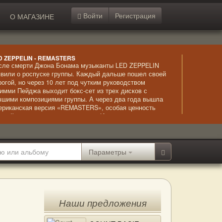
Войти
Регистрация
О МАГАЗИНЕ
D ZEPPELIN - REMASTERS
сле смерти Джона Бонама музыканты LED ZEPPELIN
явили о роспуске группы. Каждый дальше пошел своей
рогой, но через 10 лет под чутким руководством
имми Пейджа выходит бокс-сет из трех дисков с
чшими композициями группы. А через два года вышла
ериканская версия «REMASTERS», особая ценность
торой – в интервью музыкантов. «Изюминка»
мпозиций – высочайший класс вокального исполнения,
жно сказать, ювелирный.
Параметры
Наши предложения