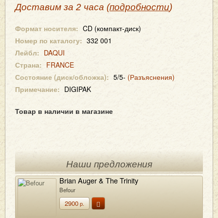
Доставим за 2 часа (
подробности
)
Формат носителя:
CD (компакт-диск)
Номер по каталогу:
332 001
Лейбл:
DAQUI
Страна:
FRANCE
Состояние (диск/обложка):
5/5-
(Разъяснения)
Примечание:
DIGIPAK
Товар в наличии в магазине
Наши предложения
Brian Auger & The Trinity
Befour
2900
р.