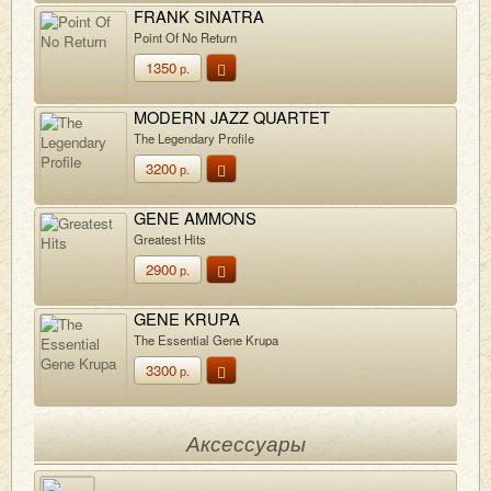
FRANK SINATRA
Point Of No Return
1350
р.
MODERN JAZZ QUARTET
The Legendary Profile
3200
р.
GENE AMMONS
Greatest Hits
2900
р.
GENE KRUPA
The Essential Gene Krupa
3300
р.
Аксессуары