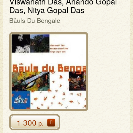
Viswanath Das, Anando Gopal
Das, Nitya Gopal Das
Bâuls Du Bengale
1 300
р.