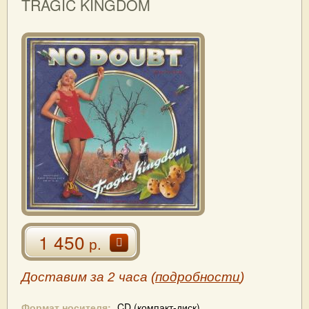
TRAGIC KINGDOM
1 450
р.
Доставим за 2 часа (
подробности
)
Формат носителя:
CD (компакт-диск)