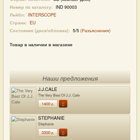
Номер по каталогу:
IND 90003
Лейбл:
INTERSCOPE
Страна:
EU
Состояние (диск/обложка):
5/5
(Разъяснения)
Товар в наличии в магазине
Наши предложения
J.J.CALE
The Very Best Of J.J. Cale
1400
р.
STEPHANIE
Stephanie
3300
р.