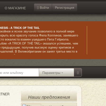
Войти
Регистрация
О МАГАЗИНЕ
NESIS - A TRICK OF THE TAIL
окойное и ясное звучание позволило в полной мере
скрыть всю красоту голоса Фила Коллинза, занявшего
сто вокалиста взамен ушедшего Пита Гэбриэла.
ьбом «A TRICK OF THE TAIL» оказался успешнее, чем
е предыдущие, получив высокую оценку критиков и
ушателей. В Великобритании он занял третье место в
т-параде. Своеобразное звучание, интересные партии
тары и лиричные мелодии – главные достоинства «A
ICK OF THE TAIL».
Параметры
RTNER
Наши предложения