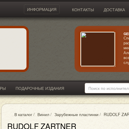
ИНФОРМАЦИЯ
КОНТАКТЫ
ДОСТАВКА
GE
Сп
ра
ме
Ал
вс
сл
хи
ги
TR
ИРЫ
ПОДАРОЧНЫЕ ИЗДАНИЯ
В каталог
/
Винил
/
Зарубежные пластинки
/
RUDOLF ZA
RUDOLF ZARTNER