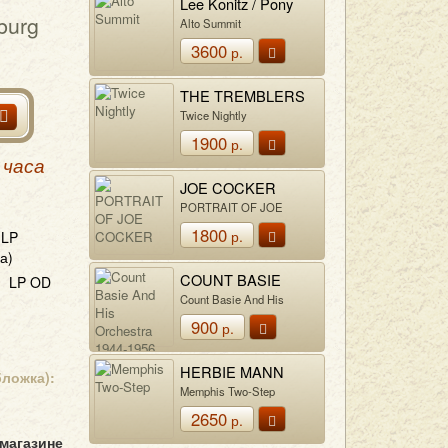
Lee Konitz / Pony
burg
Poindexter / Phil
Alto Summit
Woods / Leo Wright
3600
р.
THE TREMBLERS
Twice Nightly
1900
р.
 часа
JOE COCKER
PORTRAIT OF JOE
COCKER
1800
р.
LP
а)
COUNT BASIE
LP OD
Count Basie And His
Orchestra 1944-1956
900
р.
HERBIE MANN
бложка):
Memphis Two-Step
2650
р.
 магазине