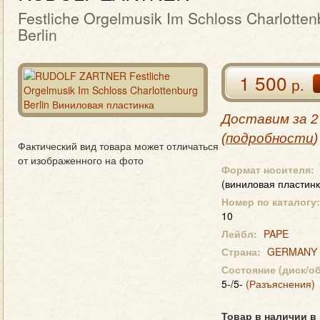
Festliche Orgelmusik Im Schloss Charlotten
Berlin
1 500
р.
Доставим за 2
(
подробности
)
Фактический вид товара может отличаться
от изображенного на фото
Формат носителя:
(виниловая пластинк
Номер по каталогу:
10
Лейбл:
PAPE
Страна:
GERMANY
Состояние (диск/о
5-/5-
(Разъяснения)
Товар в наличии в