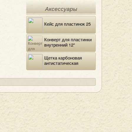
Аксессуары
Кейс для пластинок 25
Конверт для пластинки
внутренний 12"
DELUXE
Щетка карбоновая
антистатическая