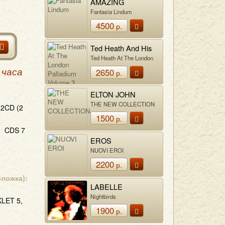
AMAZING
BLONDEL
Fantasia Lindum
4500
р.
Ted Heath And His
Music
Ted Heath At The London
Palladium Volume 3
2650
 часа
р.
ELTON JOHN
THE NEW COLLECTION
2CD (2
1500
р.
CDS 7
EROS
RAMAZZOTTI
NUOVI EROI
2200
р.
бложка):
LABELLE
Nightbirds
LET 5,
1900
р.