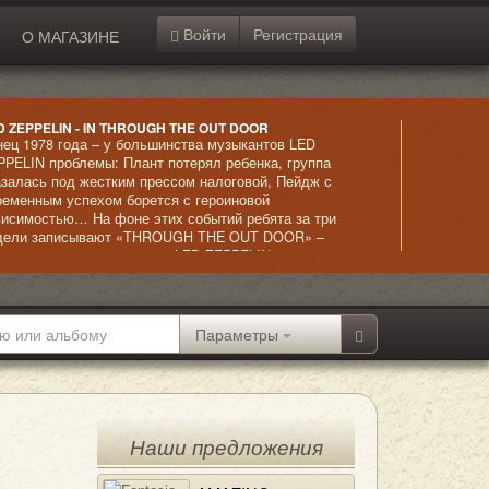
Войти
Регистрация
О МАГАЗИНЕ
D ZEPPELIN - IN THROUGH THE OUT DOOR
нец 1978 года – у большинства музыкантов LED
PPELIN проблемы: Плант потерял ребенка, группа
азалась под жестким прессом налоговой, Пейдж с
ременным успехом борется с героиновой
висимостью… На фоне этих событий ребята за три
дели записывают «THROUGH THE OUT DOOR» –
ьбом, благодаря которому LED ZEPPELIN ставит
бственный рекорд , выйдя на первые места в Billboard
ньше, чем за неделю. Это была последняя студийная
пись с Джоном Бонэмом, погибшим в 1980 году.
Параметры
Наши предложения