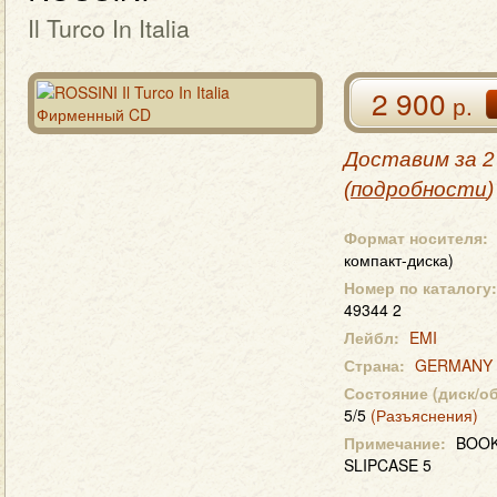
Il Turco In Italia
2 900
р.
Доставим за 2
(
подробности
)
Формат носителя:
компакт-диска)
Номер по каталогу:
49344 2
Лейбл:
EMI
Страна:
GERMANY
Состояние (диск/о
5/5
(Разъяснения)
Примечание:
BOOK
SLIPCASE 5