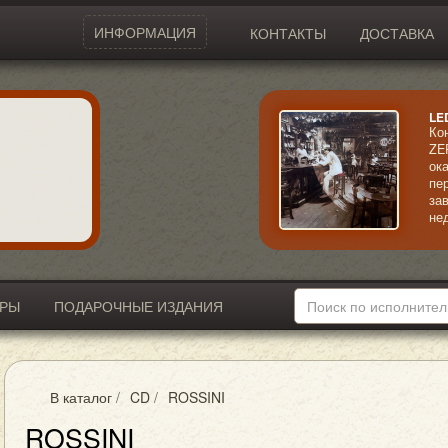
ИНФОРМАЦИЯ
КОНТАКТЫ
ДОСТАВКА
LE
Ко
ZE
ок
пе
за
не
ал
со
ме
за
ИРЫ
ПОДАРОЧНЫЕ ИЗДАНИЯ
В каталог
/
CD
/
ROSSINI
ROSSINI