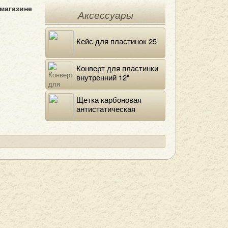
 магазине
Аксессуары
Кейс для пластинок 25
Конверт для пластинки
внутренний 12"
DELUXE
Щетка карбоновая
антистатическая