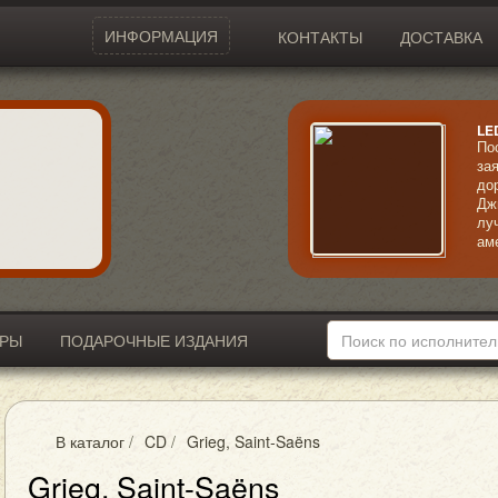
ИНФОРМАЦИЯ
КОНТАКТЫ
ДОСТАВКА
LE
По
за
до
Дж
лу
ам
ко
ко
мо
ИРЫ
ПОДАРОЧНЫЕ ИЗДАНИЯ
В каталог
/
CD
/
Grieg, Saint-Saëns
Grieg, Saint-Saëns