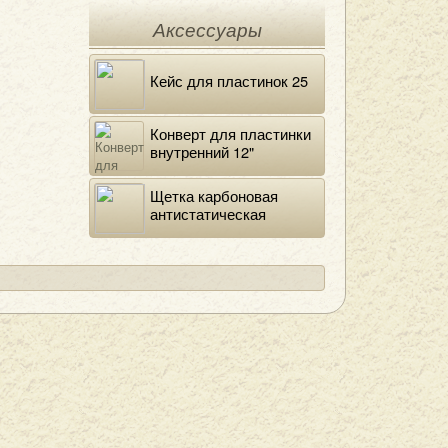
Аксессуары
Кейс для пластинок 25
Конверт для пластинки
внутренний 12"
DELUXE
Щетка карбоновая
антистатическая