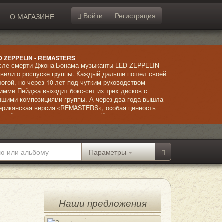
Войти
Регистрация
О МАГАЗИНЕ
D ZEPPELIN - REMASTERS
сле смерти Джона Бонама музыканты LED ZEPPELIN
явили о роспуске группы. Каждый дальше пошел своей
рогой, но через 10 лет под чутким руководством
имми Пейджа выходит бокс-сет из трех дисков с
чшими композициями группы. А через два года вышла
ериканская версия «REMASTERS», особая ценность
торой – в интервью музыкантов. «Изюминка»
мпозиций – высочайший класс вокального исполнения,
жно сказать, ювелирный.
Параметры
Наши предложения