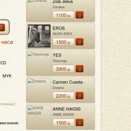
Zola Jesus
Conatus
1100
р.
EROS
RAMAZZOTTI
NUOVI EROI
1500
 часа
р.
YES
Yessongs
CD
3900
р.
MYK
Carmen Cuesta-
Loeb
Dreams
2200
р.
бложка):
ANNE HAIGIS
ANNE HAIGIS
1500
 магазине
р.