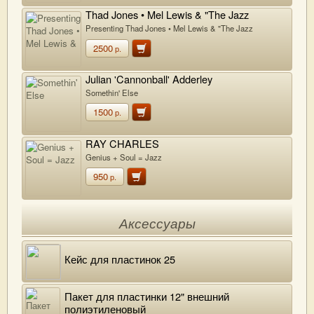
Thad Jones • Mel Lewis & "The Jazz
Orchestra"
Presenting Thad Jones • Mel Lewis & "The Jazz
Orchestra"
2500
р.
Julian 'Cannonball' Adderley
Somethin' Else
1500
р.
RAY CHARLES
Genius + Soul = Jazz
950
р.
Аксессуары
Кейс для пластинок 25
Пакет для пластинки 12" внешний
полиэтиленовый