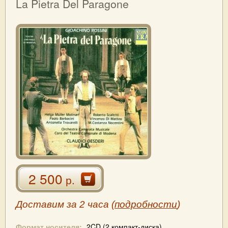
La Pietra Del Paragone
2 500
р.
Доставим за 2 часа (
подробности
)
Формат носителя:
2CD (2 компакт-диска)