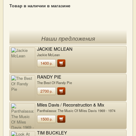
Товар в наличии в магазине
Наши предложения
JACKIE MCLEAN
Jackie McLean
1400
р.
RANDY PIE
The Best Of Randy Pie
2700
р.
Miles Davis / Reconstruction & Mix
Translation By Bill Laswell
Panthalassa: The Music Of Miles Davis 1969 - 1974
1500
р.
TIM BUCKLEY