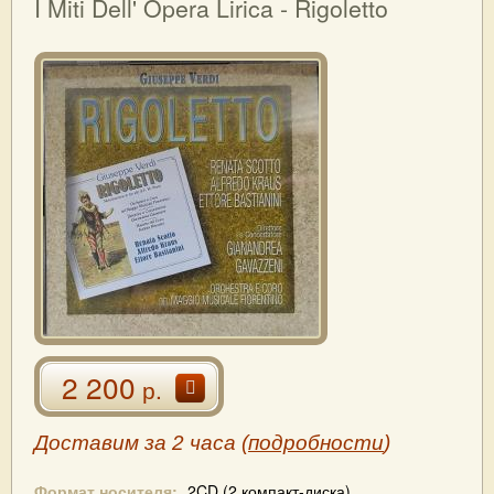
I Miti Dell' Opera Lirica - Rigoletto
2 200
р.
Доставим за 2 часа (
подробности
)
Формат носителя:
2CD (2 компакт-диска)