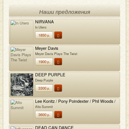
Наши предложения
NIRVANA
In Utero
1850
р.
Meyer Davis
Meyer Davis Plays The Twist
1900
р.
DEEP PURPLE
Deep Purple
3300
р.
Lee Konitz / Pony Poindexter / Phil Woods /
Leo Wright
Alto Summit
3600
р.
DEAD CAN DANCE