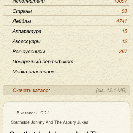
Исполнители
13097
Страны
93
Лейблы
4741
Аппаратура
15
Аксессуары
12
Рок-сувениры
267
Подарочный сертификат
Мойка пластинок
Скачать каталог
(xls, 12.1 МБ)
В каталог
/
CD
/
Southside Johnny And The Asbury Jukes