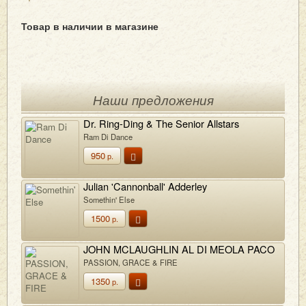
Товар в наличии в магазине
Наши предложения
Dr. Ring-Ding & The Senior Allstars
Ram Di Dance
950
р.
Julian 'Cannonball' Adderley
Somethin' Else
1500
р.
JOHN MCLAUGHLIN AL DI MEOLA PACO
DE LUCIA
PASSION, GRACE & FIRE
1350
р.