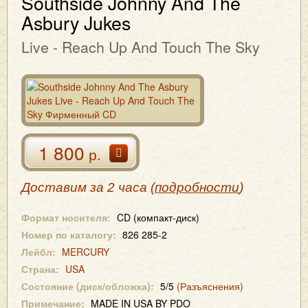
Southside Johnny And The
Asbury Jukes
Live - Reach Up And Touch The Sky
1 800
р.
Доставим за 2 часа (
подробности
)
Формат носителя:
CD (компакт-диск)
Номер по каталогу:
826 285-2
Лейбл:
MERCURY
Страна:
USA
Состояние (диск/обложка):
5/5
(Разъяснения)
Примечание:
MADE IN USA BY PDO