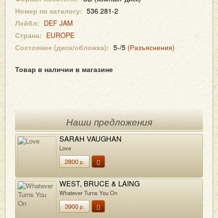
Номер по каталогу:
536 281-2
Лейбл:
DEF JAM
Страна:
EUROPE
Состояние (диск/обложка):
5-/5
(Разъяснения)
Товар в наличии в магазине
Наши предложения
SARAH VAUGHAN
Love
2800
р.
WEST, BRUCE & LAING
Whatever Turns You On
3900
р.