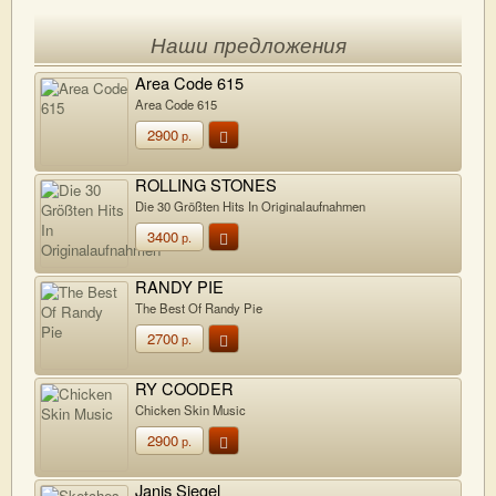
Наши предложения
Area Code 615
Area Code 615
2900
р.
ROLLING STONES
Die 30 Größten Hits In Originalaufnahmen
3400
р.
RANDY PIE
The Best Of Randy Pie
2700
р.
RY COODER
Chicken Skin Music
2900
р.
Janis Siegel