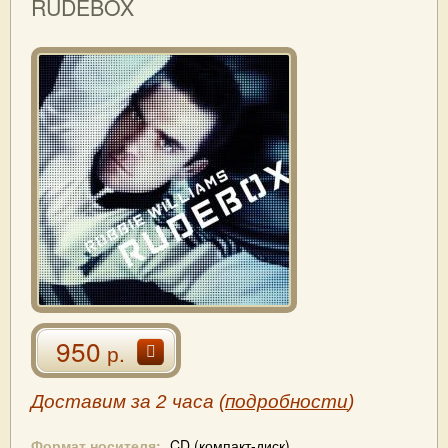
RUDEBOX
950
р.
Доставим за 2 часа (
подробности
)
Формат носителя:
CD (компакт-диск)