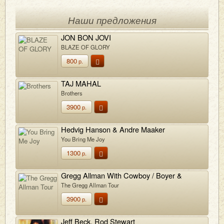
Наши предложения
JON BON JOVI
BLAZE OF GLORY
800
р.
TAJ MAHAL
Brothers
3900
р.
Hedvig Hanson & Andre Maaker
You Bring Me Joy
1300
р.
Gregg Allman With Cowboy / Boyer &
Talton
The Gregg Allman Tour
3900
р.
Jeff Beck, Rod Stewart