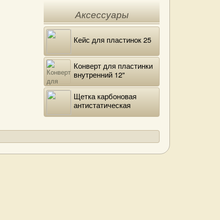
Аксессуары
Кейс для пластинок 25
Конверт для пластинки
внутренний 12"
DELUXE
Щетка карбоновая
антистатическая