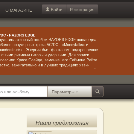
Войти
Регистрация
О МАГАЗИНЕ
/DC - RAZORS EDGE
мультиплатиновый альбом RAZORS EDGE вошло два
иболее популярных трека AC/DC - «Moneytalks» и
hunderstruck» . Энергия бьет фонтаном, подкрепленная
шеными ритмами гитары и ударными. Для записи
игласили Криса Слейда, заменившего Саймона Райта.
естко, зажигательно и в лучших традициях хэви-
талла и хард-рока – классический вариант «тяжелой»
зыки.
Параметры
Наши предложения