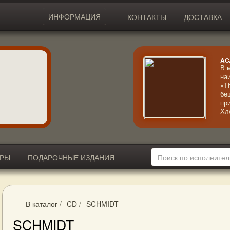
ИНФОРМАЦИЯ
КОНТАКТЫ
ДОСТАВКА
AC
В 
на
«T
бе
пр
Хл
ме
му
ИРЫ
ПОДАРОЧНЫЕ ИЗДАНИЯ
В каталог
/
CD
/
SCHMIDT
SCHMIDT