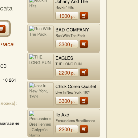
Johnny And The
ccata
Hurricanes
Rockin' Hits
1900
р.
BAD COMPANY
Run With The Pack
3300
 часа
р.
EAGLES
THE LONG RUN
CD
2200
р.
10 261
Chick Corea Quartet
Live In New York, 1974
3300
р.
бложка):
Ile Axé
Percussions Bresiliennes -
 магазине
Calyps'o Samb'
2200
р.