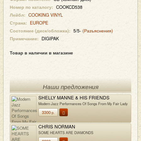
Номер по каталогу:
COOKCD538
Лейбл:
COOKING VINYL
Страна:
EUROPE
Состояние (диск/обложка):
5/5-
(Разъяснения)
Примечание:
DIGIPAK
Товар в наличии в магазине
Наши предложения
SHELLY MANNE & HIS FRIENDS
Modern Jazz Performances Of Songs From My Fair Lady
3300
р.
CHRIS NORMAN
SOME HEARTS ARE DIAMONDS