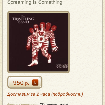
Screaming Is Something
950
р.
Доставим за 2 часа (
подробности
)
Формат носителя:
CD (компакт-диск)