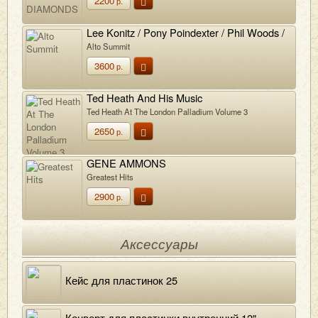
2200
р.
Lee Konitz / Pony Poindexter / Phil Woods /
Leo Wright
Alto Summit
3600
р.
Ted Heath And His Music
Ted Heath At The London Palladium Volume 3
2650
р.
GENE AMMONS
Greatest Hits
2900
р.
Аксессуары
Кейс для пластинок 25
Конверт для пластинки внутренний 12"