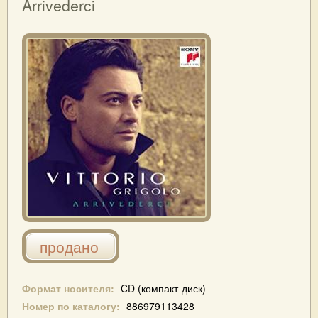
Arrivederci
продано
Формат носителя:
CD (компакт-диск)
Номер по каталогу:
886979113428