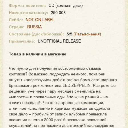
Формат носителя:
CD (компакт-диск)
Номер по каталогу:
250 008
Лейбл:
NOT ON LABEL
Страна:
RUSSIA
Состояние (диск/обложка):
5/5
(Разъяснения)
Примечание:
UNOFFICIAL RELEASE
Товар в наличии в магазине
Что нужно для получения восторженных отзывов
критиков? Возможно, подождать немного, пока они
ощутят «послезвучие» дебютного альбома легендарного
британского рок-коллектива LED ZEPPELIN. Разгромные
рецензии уже через пару месяцев сменились на
«милость» и похвальные оды. Что ж, не ранний – не
значит незрелый. Четко выстроенные композиции,
отличное исполнение и харизма музыкантов сделали
свое дело – прибыль от записи альбома превысила
вложения в него в 2000 раз! А несколько поколений
слушателей на протяжении десятилетий наслаждаются