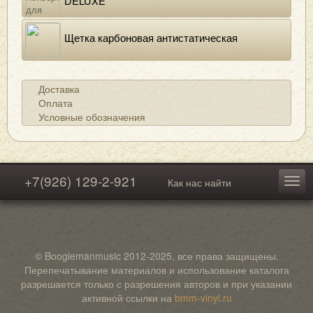
DELUXE
Щетка карбоновая антистатическая
Доставка
Оплата
Условные обозначения
+7(926) 129-2-921
Как нас найти
© Boogiemanmusic 2012-2025, все права защищены.
Перепечатывание материалов и использование каталога
разрешается только с разрешения авторов и при указании
активной ссылки на
bmm-vinyl.ru