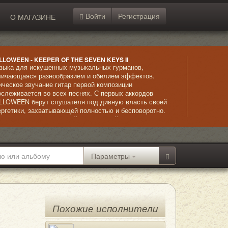
Войти
Регистрация
О МАГАЗИНЕ
LLOWEEN - KEEPER OF THE SEVEN KEYS II
зыка для искушенных музыкальных гурманов,
личающаяся разнообразием и обилием эффектов.
ическое звучание гитар первой композиции
ослеживается во всех песнях. С первых аккордов
LLOWEEN берут слушателя под дивную власть своей
ергетики, захватывающей полностью и бесповоротно.
ена относительно спокойных мелодий дикими ритмами
стоянно держит во внимании и напряжении. Сильный
ьбом, повлиявший на развитие хэви-металл и почти
лностью состоящий из шедевров.
Параметры
Похожие исполнители