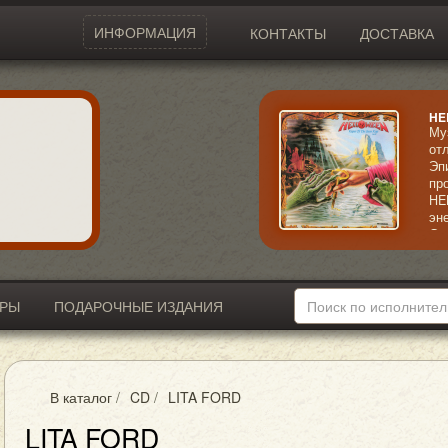
ИНФОРМАЦИЯ
КОНТАКТЫ
ДОСТАВКА
HE
Му
от
Эп
пр
HE
эн
См
по
ал
по
ИРЫ
ПОДАРОЧНЫЕ ИЗДАНИЯ
В каталог
/
CD
/
LITA FORD
LITA FORD