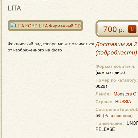
LITA
700
р.
Фактический вид товара может отличаться
Доставим за 2
от изображенного на фото
(
подробности
)
Формат носителя:
(компакт-диск)
Номер по каталогу:
00291
Лейбл:
Monsters Of
Страна:
RUSSIA
Состояние (диск/о
5/5
(Разъяснения)
Примечание:
UNOF
RELEASE