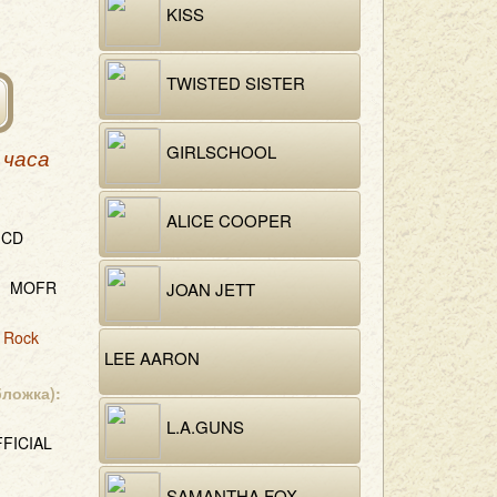
KISS
TWISTED SISTER
GIRLSCHOOL
 часа
ALICE COOPER
CD
MOFR
JOAN JETT
 Rock
LEE AARON
бложка):
L.A.GUNS
FICIAL
SAMANTHA FOX