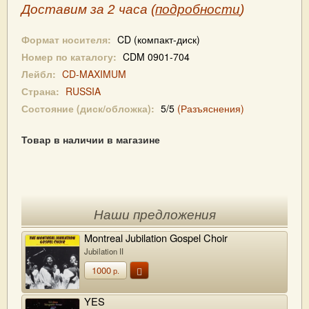
Доставим за 2 часа (
подробности
)
Формат носителя:
CD (компакт-диск)
Номер по каталогу:
CDM 0901-704
Лейбл:
CD-MAXIMUM
Страна:
RUSSIA
Состояние (диск/обложка):
5/5
(Разъяснения)
Товар в наличии в магазине
Наши предложения
Montreal Jubilation Gospel Choir
Jubilation II
1000
р.
YES