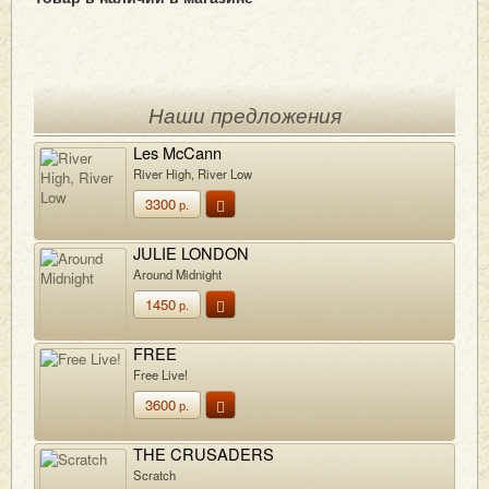
Наши предложения
Les McCann
River High, River Low
3300
р.
JULIE LONDON
Around Midnight
1450
р.
FREE
Free Live!
3600
р.
THE CRUSADERS
Scratch