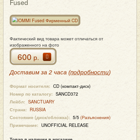
Fused
Фактический вид товара может отличаться от
изображенного на фото
600
р.
Доставим за 2 часа (
подробности
)
Формат носителя:
CD (компакт-диск)
Номер по каталогу:
SANCD372
Лейбл:
SANCTUARY
Страна:
RUSSIA
Состояние (диск/обложка):
5/5
(Разъяснения)
Примечание:
UNOFFICIAL RELEASE
Товар в наличии в магазине