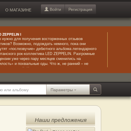
Войти
Регистрация
О МАГАЗИНЕ
D ZEPPELIN I
о нужно для получения восторженных отзывов
итиков? Возможно, подождать немного, пока они
утят «послезвучие» дебютного альбома легендарного
итанского рок-коллектива LED ZEPPELIN. Разгромные
цензии уже через пару месяцев сменились на
илость» и похвальные оды. Что ж, не ранний – не
ачит незрелый. Четко выстроенные композиции,
личное исполнение и харизма музыкантов сделали
ое дело – прибыль от записи альбома превысила
ожения в него в 2000 раз! А несколько поколений
ушателей на протяжении десятилетий наслаждаются
Параметры
тами легендарных рокеров.
Наши предложения