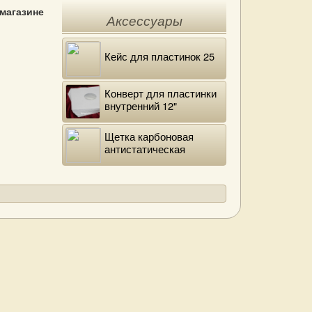
 магазине
Аксессуары
Кейс для пластинок 25
Конверт для пластинки
внутренний 12"
DELUXE
Щетка карбоновая
антистатическая