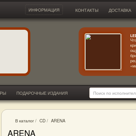
ИНФОРМАЦИЯ
КОНТАКТЫ
ДОСТАВКА
LE
Чт
кр
ощ
бр
ре
«м
зн
от
св
вл
сл
ИРЫ
ПОДАРОЧНЫЕ ИЗДАНИЯ
хи
В каталог
/
CD
/
ARENA
ARENA