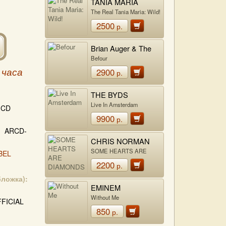
TANIA MARIA
The Real Tania Maria: Wild!
2500
р.
Brian Auger & The
Trinity
Befour
2900
 часа
р.
THE BYDS
Live In Amsterdam
CD
9900
р.
ARCD-
CHRIS NORMAN
SOME HEARTS ARE
BEL
DIAMONDS
2200
р.
бложка):
EMINEM
Without Me
FICIAL
850
р.