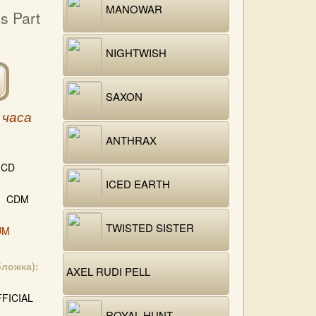
MANOWAR
s Part
NIGHTWISH
SAXON
 часа
ANTHRAX
CD
ICED EARTH
CDM
TWISTED SISTER
UM
бложка):
AXEL RUDI PELL
FICIAL
ROYAL HUNT