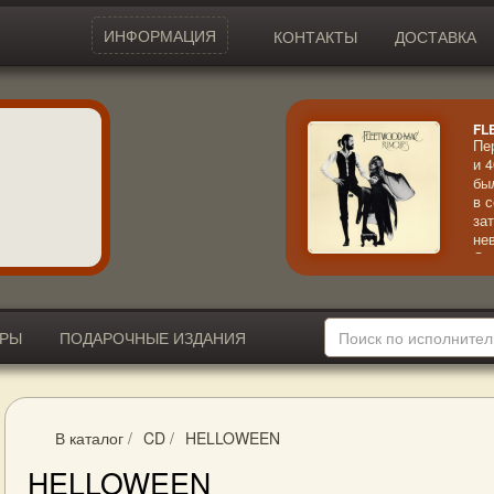
ИНФОРМАЦИЯ
КОНТАКТЫ
ДОСТАВКА
FL
Пе
и 
бы
в 
за
не
Ос
об
ИРЫ
ПОДАРОЧНЫЕ ИЗДАНИЯ
В каталог
/
CD
/
HELLOWEEN
HELLOWEEN