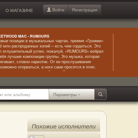
Войти
Регистрация
О МАГАЗИНЕ
EETWOOD MAC - RUMOURS
рвые позиции в музыкальных чартах, премия «Грэмми»
40 млн распроданных копий – есть чем гордиться. Это
л оглушительный успех, пожалуй, «RUMOURS» вобрал
себя лучшие композиции группы. Это музыка, которая
тягивает, словно наркотик. От ее прослушивания
возможно оторваться, а ноги сами просятся в пляс.
обенно впечатляет голос Линдси Бакингем –
волакивающе сексуальный и чувственный.
Параметры
Похожие исполнители