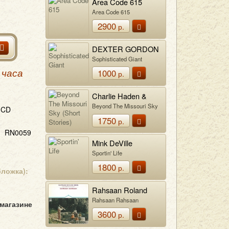
Area Code 615
Area Code 615
2900
р.
DEXTER GORDON
Sophisticated Giant
1000
 часа
р.
Charlie Haden &
Pat Metheny
Beyond The Missouri Sky
CD
(Short Stories)
1750
р.
RN0059
Mink DeVille
Sportin' Life
1800
р.
бложка):
Rahsaan Roland
Kirk & The Vibration
Rahsaan Rahsaan
 магазине
Society
3600
р.