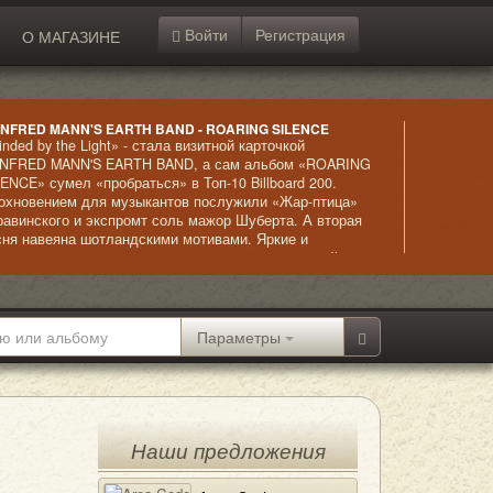
Войти
Регистрация
О МАГАЗИНЕ
NFRED MANN'S EARTH BAND - ROARING SILENCE
inded by the Light» - стала визитной карточкой
NFRED MANN'S EARTH BAND, а сам альбом «ROARING
LENCE» сумел «пробраться» в Топ-10 Billboard 200.
охновением для музыкантов послужили «Жар-птица»
равинского и экспромт соль мажор Шуберта. А вторая
сня навеяна шотландскими мотивами. Яркие и
знообразные композиции окатят слушателя волной
забываемо приятных эмоций, переливающихся, словно
кие кристаллы в калейдоскопе.
Параметры
Наши предложения