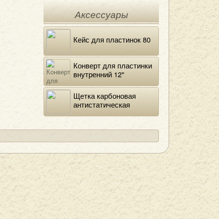
Аксессуары
Кейс для пластинок 80
Конверт для пластинки
внутренний 12"
DELUXE
Щетка карбоновая
антистатическая