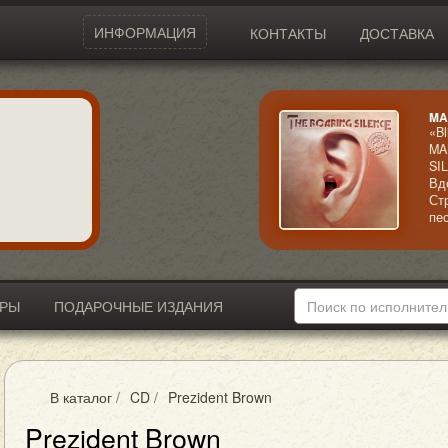
ИНФОРМАЦИЯ
КОНТАКТЫ
ДОСТАВКА
MA
«Bl
MA
SI
Вд
Ст
пе
ра
не
яр
ИРЫ
ПОДАРОЧНЫЕ ИЗДАНИЯ
В каталог
/
CD
/
Prezident Brown
Prezident Brown